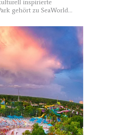
turell inspirierte
 Park gehört zu SeaWorld
SA.