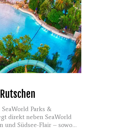
 Rutschen
s SeaWorld Parks &
iegt direkt neben SeaWorld
en und Südsee-Flair – sowohl