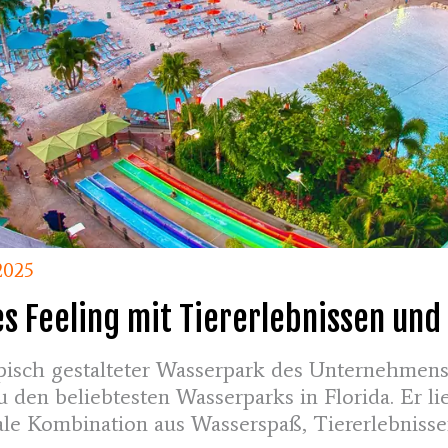
2025
es Feeling mit Tiererlebnissen und
ropisch gestalteter Wasserpark des Unternehmen
 den beliebtesten Wasserparks in Florida. Er l
ale Kombination aus Wasserspaß, Tiererlebniss