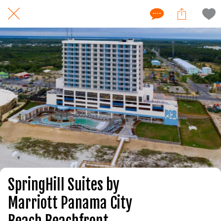
SpringHill Suites by
Marriott Panama City