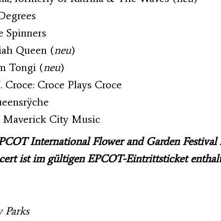
 Degrees
e Spinners
siah Queen (
neu
)
m Tongi (
neu
)
. Croce: Croce Plays Croce
ueensrÿche
: Maverick City Music
EPCOT International Flower and Garden Festiva
rt ist im gültigen EPCOT-Eintrittsticket enthalt
y Parks