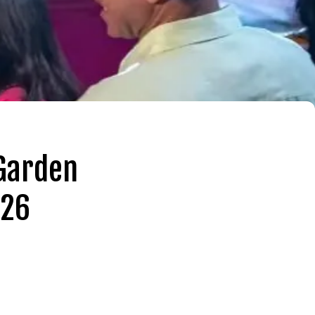
 Garden
026