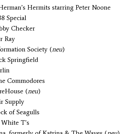
Herman’s Hermits starring Peter Noone
38 Special
ubby Checker
ar Ray
nformation Society (
neu
)
ick Springfield
rlin
 The Commodores
ireHouse (
neu
)
ir Supply
ck of Seagulls
n White T’s
na, formerly of Katrina & The Waves (
neu
)