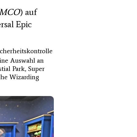
MCO
) auf
rsal Epic
icherheitskontrolle
eine Auswahl an
tial Park, Super
The Wizarding