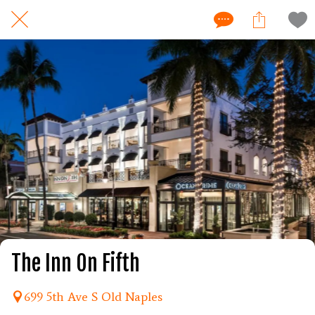
The Inn On Fifth
699 5th Ave S Old Naples