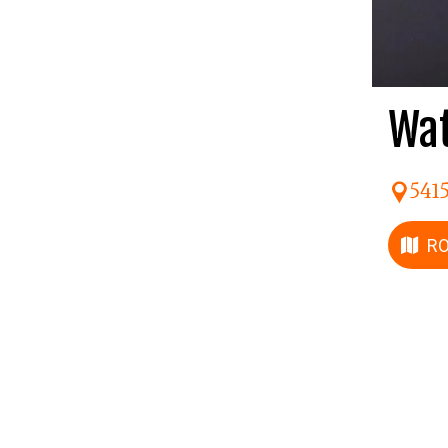
Wat
541
R