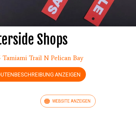
erside Shops
5 Tamiami Trail N Pelican Bay
OUTENBESCHREIBUNG ANZEIGEN
WEBSITE ANZEIGEN