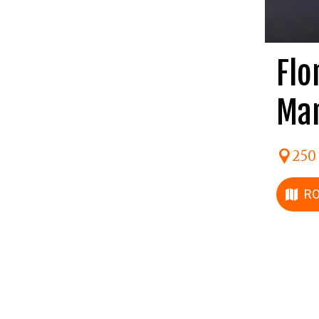
Flo
Mar
250
R