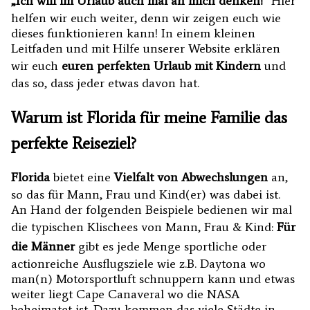
„Ich will im Urlaub auch mal an mich denken!“
Hier
helfen wir euch weiter, denn wir zeigen euch wie
dieses funktionieren kann! In einem kleinen
Leitfaden und mit Hilfe unserer Website erklären
wir euch
euren perfekten Urlaub mit Kindern
und
das so, dass jeder etwas davon hat.
Warum ist Florida für meine Familie das
perfekte Reiseziel?
Florida
bietet eine
Vielfalt von Abwechslungen
an,
so das für Mann, Frau und Kind(er) was dabei ist.
An Hand der folgenden Beispiele bedienen wir mal
die typischen Klischees von Mann, Frau & Kind:
Für
die Männer
gibt es jede Menge sportliche oder
actionreiche Ausflugsziele wie z.B. Daytona wo
man(n) Motorsportluft schnuppern kann und etwas
weiter liegt Cape Canaveral wo die NASA
beheimatet ist. Dazu kommen das viele Städte in