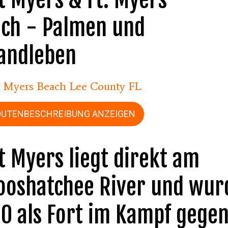
ch - Palmen und
andleben
t Myers Beach Lee County FL
OUTENBESCHREIBUNG ANZEIGEN
t Myers liegt direkt am
ooshatchee River und wur
0 als Fort im Kampf gege