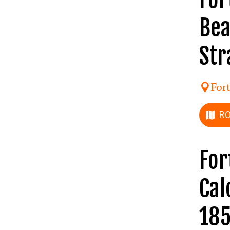
Bea
Str
For
R
For
Cal
185